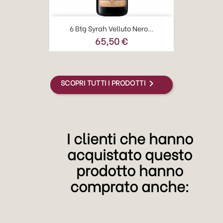
6 Btg Syrah Velluto Nero...
65,50 €
Prezzo
SCOPRI TUTTI I PRODOTTI

I clienti che hanno
acquistato questo
prodotto hanno
comprato anche: