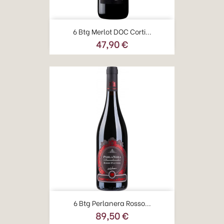
6 Btg Merlot DOC Corti...
47,90 €
Prezzo
6 Btg Perlanera Rosso...
89,50 €
Prezzo