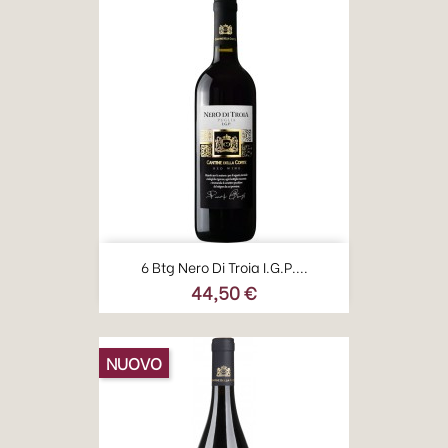
6 Btg Nero Di Troia I.G.P....
44,50 €
Prezzo
NUOVO