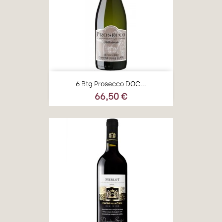
6 Btg Prosecco DOC...
66,50 €
Prezzo