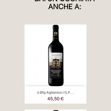
ANCHE A:
6 Btg Aglianico I.G.P....
45,50 €
Prezzo