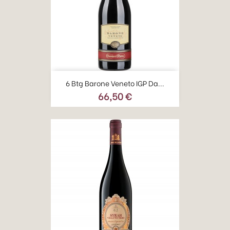
6 Btg Barone Veneto IGP Da...
66,50 €
Prezzo