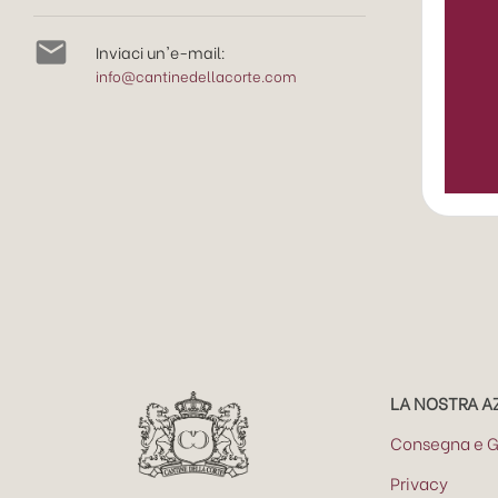

Inviaci un'e-mail:
info@cantinedellacorte.com
LA NOSTRA A
Consegna e G
Privacy