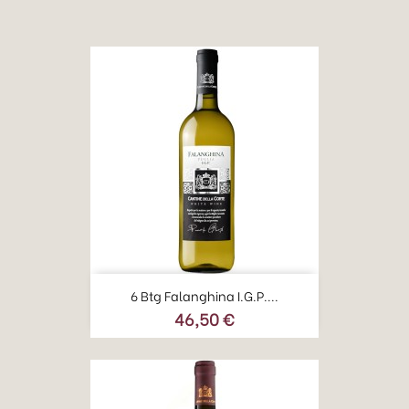
6 Btg Falanghina I.G.P....
46,50 €
Prezzo