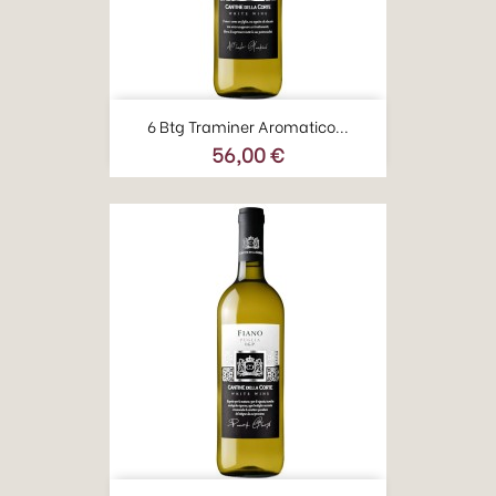
6 Btg Traminer Aromatico...
56,00 €
Prezzo