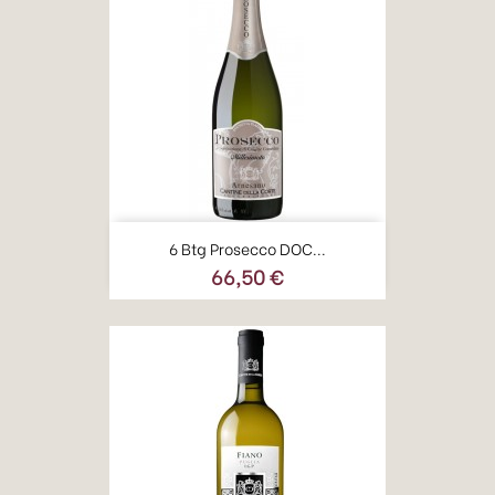
6 Btg Prosecco DOC...
66,50 €
Prezzo