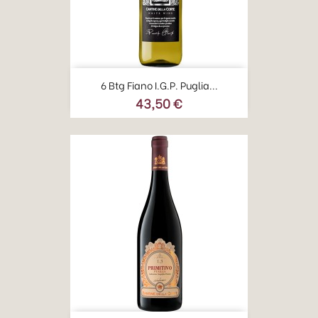
6 Btg Fiano I.G.P. Puglia...
43,50 €
Prezzo