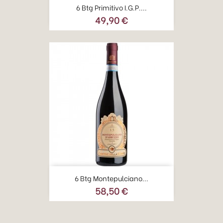
6 Btg Primitivo I.G.P....
49,90 €
Prezzo
6 Btg Montepulciano...
58,50 €
Prezzo