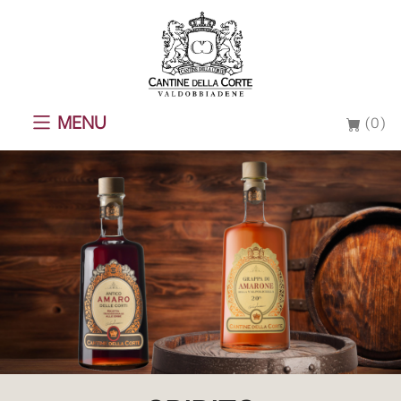
MENU
(0)